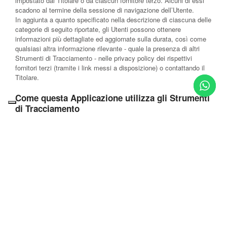
impostato dal Titolare o da ciascun fornitore terzo. Alcuni di essi
scadono al termine della sessione di navigazione dell’Utente.
In aggiunta a quanto specificato nella descrizione di ciascuna delle
categorie di seguito riportate, gli Utenti possono ottenere
informazioni più dettagliate ed aggiornate sulla durata, così come
qualsiasi altra informazione rilevante - quale la presenza di altri
Strumenti di Tracciamento - nelle privacy policy dei rispettivi
fornitori terzi (tramite i link messi a disposizione) o contattando il
Titolare.
Come questa Applicazione utilizza gli Strumenti
di Tracciamento
Necessari
Questa Applicazione utilizza Cookie comunemente detti “tecnici” o
altri Strumenti di Tracciamento analoghi per svolgere attività
strettamente necessarie a garantire il funzionamento o la fornitura
del Servizio.
Strumenti di Tracciamento gestiti da terze parti
Google Tag Manager (Google LLC)