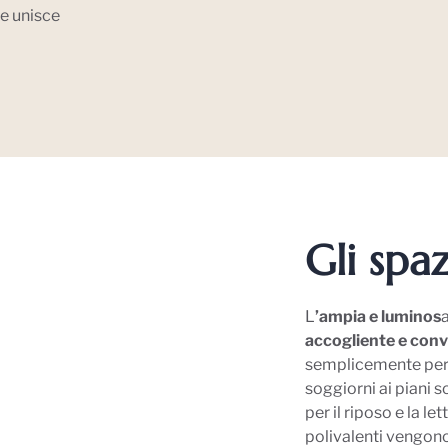
e unisce
Gli spa
L
’ampia e luminos
a
accogliente e conv
semplicemente per r
soggiorni ai piani 
per il riposo e la le
polivalenti vengon