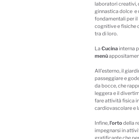
laboratori creativi, 
ginnastica dolce
e 
fondamentali per i
cognitive e fisiche d
tra di loro.
La
Cucina
interna p
menù
appositame
All’esterno, il giar
passeggiare e goder
da bocce, che rappre
leggera e il divert
fare attività fisica 
cardiovascolare e la
Infine,
l’orto
della re
impegnarsi in attivi
gratificante che per