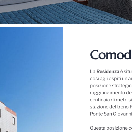
Comodi
La
Residenza
è sit
così agli ospiti un 
posizione strategic
raggiungimento dei 
centinaia di metri s
stazione del treno 
Ponte San Giovanni
Questa posizione c