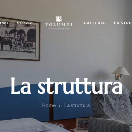
IAMO
SERVIZI
GALLERIA
LA STR
La struttura
Home
La struttura