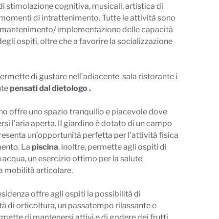
di stimolazione cognitiva, musicali, artistica di
momenti di intrattenimento. Tutte le attività sono
l mantenimento/ implementazione delle capacità
egli ospiti, oltre che a favorire la socializzazione
ermette di gustare nell’adiacente
sala ristorante i
nte
pensati dal dietologo .
dino offre uno spazio tranquillo e piacevole dove
si l’aria aperta. Il giardino è dotato di un campo
senta un’opportunità perfetta per l’attività fisica
imento. La
piscina
, inoltre, permette agli ospiti di
in acqua, un esercizio ottimo per la salute
 mobilità articolare.
sidenza offre agli ospiti la possibilità di
tà di orticoltura, un passatempo rilassante e
mette di mantenersi attivi e di godere dei frutti